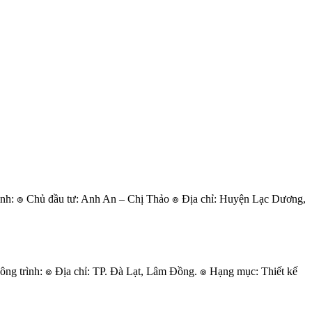
nh: ๏ Chủ đầu tư: Anh An – Chị Thảo ๏ Địa chỉ: Huyện Lạc Dương,
g trình: ๏ Địa chỉ: TP. Đà Lạt, Lâm Đồng. ๏ Hạng mục: Thiết kế