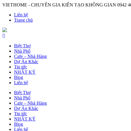
VIETHOME - CHUYÊN GIA KIẾN TẠO KHÔNG GIAN
0942 4
Liên hệ
Trang chủ
Biệt Thự
Nhà Phố
Cafe – Nhà Hàng
Dự Án Khác
Tin tức
NHẬT KÝ
Blog
Liên hệ
Biệt Thự
Nhà Phố
Cafe – Nhà Hàng
Dự Án Khác
Tin tức
NHẬT KÝ
Blog
Liên hệ