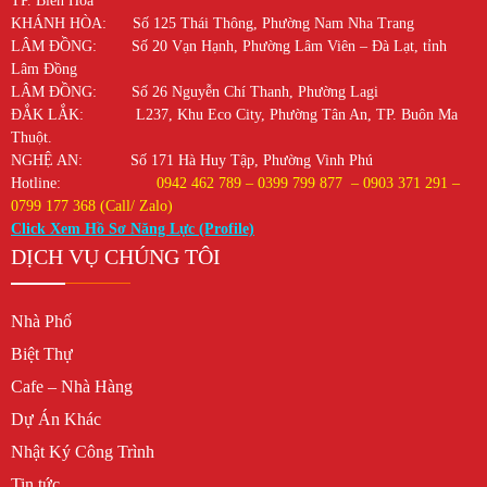
TP. Biên Hòa
KHÁNH HÒA: Số 125 Thái Thông, Phường Nam Nha Trang
LÂM ĐỒNG: Số 20 Vạn Hạnh, Phường Lâm Viên – Đà Lạt, tỉnh
Lâm Đồng
LÂM ĐỒNG: Số 26 Nguyễn Chí Thanh, Phường Lagi
ĐẮK LẮK: L237, Khu Eco City, Phường Tân An, TP. Buôn Ma
Thuột.
NGHỆ AN: Số 171 Hà Huy Tập, Phường Vinh Phú
Hotline:
0942 462 789 – 0399 799 877 – 0903 371 291 –
0799 177 368 (Call/ Zalo)
Click Xem Hồ Sơ Năng Lực (Profile)
DỊCH VỤ CHÚNG TÔI
Nhà Phố
Biệt Thự
Cafe – Nhà Hàng
Dự Án Khác
Nhật Ký Công Trình
Tin tức