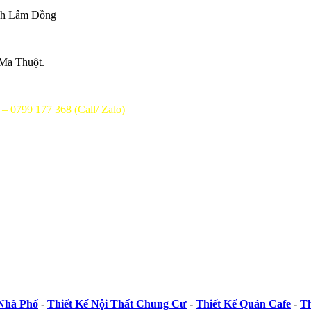
nh Lâm Đồng
a Thuột.
– 0799 177 368 (Call/ Zalo)
 Nhà Phố
-
Thiết Kế Nội Thất Chung Cư
-
Thiết Kế Quán Cafe
-
Th