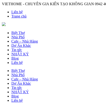
VIETHOME - CHUYÊN GIA KIẾN TẠO KHÔNG GIAN
0942 4
Liên hệ
Trang chủ
Biệt Thự
Nhà Phố
Cafe – Nhà Hàng
Dự Án Khác
Tin tức
NHẬT KÝ
Blog
Liên hệ
Biệt Thự
Nhà Phố
Cafe – Nhà Hàng
Dự Án Khác
Tin tức
NHẬT KÝ
Blog
Liên hệ