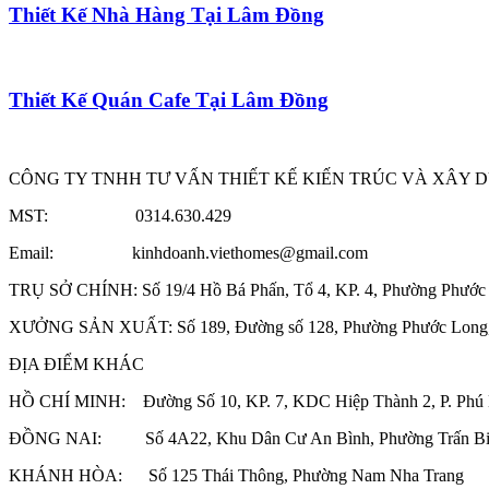
Thiết Kế Nhà Hàng Tại Lâm Đồng
Thiết Kế Quán Cafe Tại Lâm Đồng
CÔNG TY TNHH TƯ VẤN THIẾT KẾ KIẾN TRÚC VÀ XÂY 
MST: 0314.630.429
Email: kinhdoanh.viethomes@gmail.com
TRỤ SỞ CHÍNH: Số 19/4 Hồ Bá Phấn, Tổ 4, KP. 4, Phường Phước 
XƯỞNG SẢN XUẤT: Số 189, Đường số 128, Phường Phước Long,
ĐỊA ĐIỂM KHÁC
HỒ CHÍ MINH: Đường Số 10, KP. 7, KDC Hiệp Thành 2, P. Phú 
ĐỒNG NAI: Số 4A22, Khu Dân Cư An Bình, Phường Trấn Biên
KHÁNH HÒA: Số 125 Thái Thông, Phường Nam Nha Trang