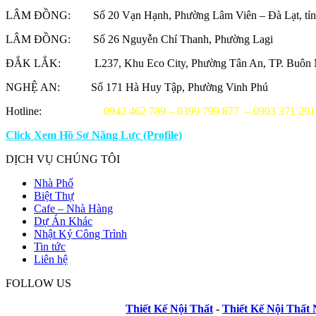
LÂM ĐỒNG: Số 20 Vạn Hạnh, Phường Lâm Viên – Đà Lạt, tỉ
LÂM ĐỒNG: Số 26 Nguyễn Chí Thanh, Phường Lagi
ĐẮK LẮK: L237, Khu Eco City, Phường Tân An, TP. Buôn M
NGHỆ AN: Số 171 Hà Huy Tập, Phường Vinh Phú
Hotline:
0942 462 789 – 0399 799 877 – 0903 371 291 
Click Xem Hồ Sơ Năng Lực (Profile)
DỊCH VỤ CHÚNG TÔI
Nhà Phố
Biệt Thự
Cafe – Nhà Hàng
Dự Án Khác
Nhật Ký Công Trình
Tin tức
Liên hệ
FOLLOW US
Thiết Kế Nội Thất
-
Thiết Kế Nội Thất