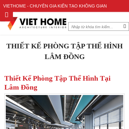
VIETHOME - CHUYÊN GIA KIẾN TẠO KHÔNG GIAN
THIẾT KẾ PHÒNG TẬP THỂ HÌNH
LÂM ĐỒNG
Thiết Kế Phòng Tập Thể Hình Tại
Lâm Đồng