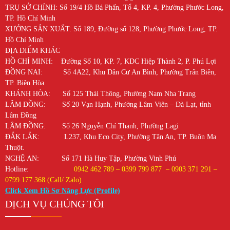
TRỤ SỞ CHÍNH: Số 19/4 Hồ Bá Phấn, Tổ 4, KP. 4, Phường Phước Long,
TP. Hồ Chí Minh
XƯỞNG SẢN XUẤT: Số 189, Đường số 128, Phường Phước Long, TP.
Hồ Chí Minh
ĐỊA ĐIỂM KHÁC
HỒ CHÍ MINH: Đường Số 10, KP. 7, KDC Hiệp Thành 2, P. Phú Lợi
ĐỒNG NAI: Số 4A22, Khu Dân Cư An Bình, Phường Trấn Biên,
TP. Biên Hòa
KHÁNH HÒA: Số 125 Thái Thông, Phường Nam Nha Trang
LÂM ĐỒNG: Số 20 Vạn Hạnh, Phường Lâm Viên – Đà Lạt, tỉnh
Lâm Đồng
LÂM ĐỒNG: Số 26 Nguyễn Chí Thanh, Phường Lagi
ĐẮK LẮK: L237, Khu Eco City, Phường Tân An, TP. Buôn Ma
Thuột.
NGHỆ AN: Số 171 Hà Huy Tập, Phường Vinh Phú
Hotline:
0942 462 789 – 0399 799 877 – 0903 371 291 –
0799 177 368 (Call/ Zalo)
Click Xem Hồ Sơ Năng Lực (Profile)
DỊCH VỤ CHÚNG TÔI