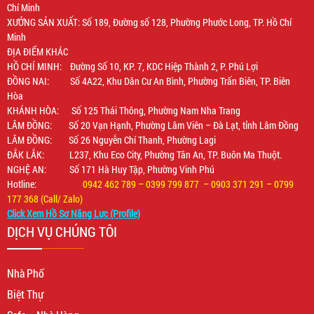
Chí Minh
XƯỞNG SẢN XUẤT: Số 189, Đường số 128, Phường Phước Long, TP. Hồ Chí
Minh
ĐỊA ĐIỂM KHÁC
HỒ CHÍ MINH: Đường Số 10, KP. 7, KDC Hiệp Thành 2, P. Phú Lợi
ĐỒNG NAI: Số 4A22, Khu Dân Cư An Bình, Phường Trấn Biên, TP. Biên
Hòa
KHÁNH HÒA: Số 125 Thái Thông, Phường Nam Nha Trang
LÂM ĐỒNG: Số 20 Vạn Hạnh, Phường Lâm Viên – Đà Lạt, tỉnh Lâm Đồng
LÂM ĐỒNG: Số 26 Nguyễn Chí Thanh, Phường Lagi
ĐẮK LẮK: L237, Khu Eco City, Phường Tân An, TP. Buôn Ma Thuột.
NGHỆ AN: Số 171 Hà Huy Tập, Phường Vinh Phú
Hotline:
0942 462 789 – 0399 799 877 – 0903 371 291 – 0799
177 368 (Call/ Zalo)
Click Xem Hồ Sơ Năng Lực (Profile)
DỊCH VỤ CHÚNG TÔI
Nhà Phố
Biệt Thự