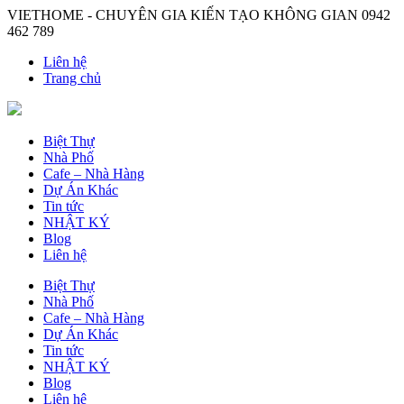
VIETHOME - CHUYÊN GIA KIẾN TẠO KHÔNG GIAN
0942
462 789
Liên hệ
Trang chủ
Biệt Thự
Nhà Phố
Cafe – Nhà Hàng
Dự Án Khác
Tin tức
NHẬT KÝ
Blog
Liên hệ
Biệt Thự
Nhà Phố
Cafe – Nhà Hàng
Dự Án Khác
Tin tức
NHẬT KÝ
Blog
Liên hệ