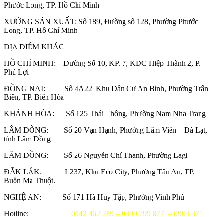
Phước Long, TP. Hồ Chí Minh
XƯỞNG SẢN XUẤT: Số 189, Đường số 128, Phường Phước
Long, TP. Hồ Chí Minh
ĐỊA ĐIỂM KHÁC
HỒ CHÍ MINH: Đường Số 10, KP. 7, KDC Hiệp Thành 2, P.
Phú Lợi
ĐỒNG NAI: Số 4A22, Khu Dân Cư An Bình, Phường Trấn
Biên, TP. Biên Hòa
KHÁNH HÒA: Số 125 Thái Thông, Phường Nam Nha Trang
LÂM ĐỒNG: Số 20 Vạn Hạnh, Phường Lâm Viên – Đà Lạt,
tỉnh Lâm Đồng
LÂM ĐỒNG: Số 26 Nguyễn Chí Thanh, Phường Lagi
ĐẮK LẮK: L237, Khu Eco City, Phường Tân An, TP.
Buôn Ma Thuột.
NGHỆ AN: Số 171 Hà Huy Tập, Phường Vinh Phú
Hotline:
0942 462 789 – 0399 799 877 – 0903 371