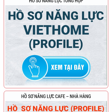
HỒ SƠ NĂNG LỰC TỔNG HỢP
HỒ SƠ NĂNG LỰC CAFE – NHÀ HÀNG