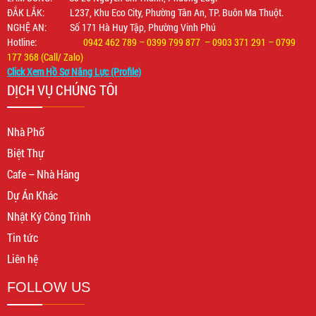
ĐẮK LẮK: L237, Khu Eco City, Phường Tân An, TP. Buôn Ma Thuột.
NGHỆ AN: Số 171 Hà Huy Tập, Phường Vinh Phú
Hotline:
0942 462 789 – 0399 799 877 – 0903 371 291 – 0799
177 368 (Call/ Zalo)
Click Xem Hồ Sơ Năng Lực (Profile)
DỊCH VỤ CHÚNG TÔI
Nhà Phố
Biệt Thự
Cafe – Nhà Hàng
Dự Án Khác
Nhật Ký Công Trình
Tin tức
Liên hệ
FOLLOW US